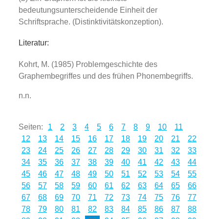
bedeutungsunterscheidende Einheit der
Schriftsprache. (Distinktivitätskonzeption).
Literatur:
Kohrt, M. (1985) Problemgeschichte des
Graphembegriffes und des frühen Phonembegriffs.
n.n.
Seiten:
1
2
3
4
5
6
7
8
9
10
11
12
13
14
15
16
17
18
19
20
21
22
23
24
25
26
27
28
29
30
31
32
33
34
35
36
37
38
39
40
41
42
43
44
45
46
47
48
49
50
51
52
53
54
55
56
57
58
59
60
61
62
63
64
65
66
67
68
69
70
71
72
73
74
75
76
77
78
79
80
81
82
83
84
85
86
87
88