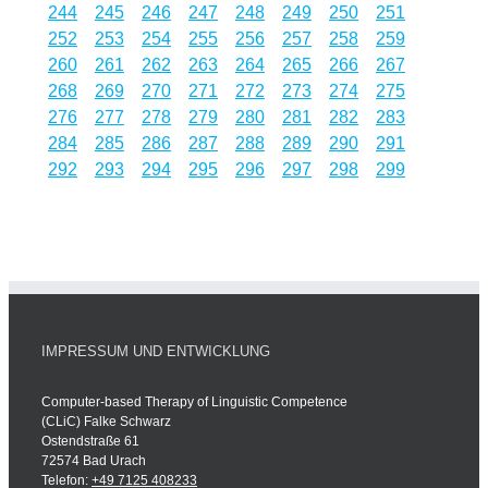
244
245
246
247
248
249
250
251
252
253
254
255
256
257
258
259
260
261
262
263
264
265
266
267
268
269
270
271
272
273
274
275
276
277
278
279
280
281
282
283
284
285
286
287
288
289
290
291
292
293
294
295
296
297
298
299
IMPRESSUM UND ENTWICKLUNG
Computer-based Therapy of Linguistic Competence
(CLiC) Falke Schwarz
Ostendstraße 61
72574 Bad Urach
Telefon:
+49 7125 408233