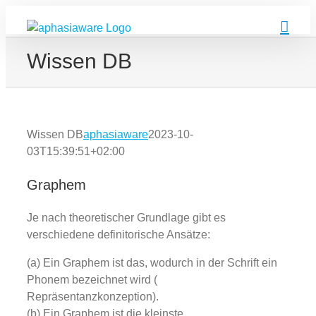
Zum
Inhalt
springen
Wissen DB
Wissen DB
aphasiaware
2023-10-
03T15:39:51+02:00
Graphem
Je nach theoretischer Grundlage gibt es
verschiedene definitorische Ansätze:
(a) Ein Graphem ist das, wodurch in der Schrift ein
Phonem bezeichnet wird (
Repräsentanzkonzeption).
(b) Ein Graphem ist die kleinste