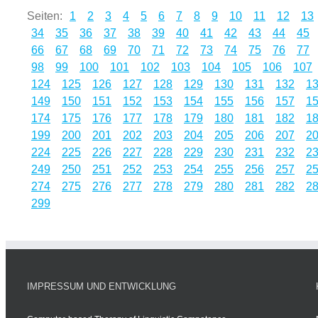
Seiten:
1
2
3
4
5
6
7
8
9
10
11
12
13
34
35
36
37
38
39
40
41
42
43
44
45
66
67
68
69
70
71
72
73
74
75
76
77
98
99
100
101
102
103
104
105
106
107
124
125
126
127
128
129
130
131
132
1
149
150
151
152
153
154
155
156
157
1
174
175
176
177
178
179
180
181
182
1
199
200
201
202
203
204
205
206
207
2
224
225
226
227
228
229
230
231
232
2
249
250
251
252
253
254
255
256
257
2
274
275
276
277
278
279
280
281
282
2
299
IMPRESSUM UND ENTWICKLUNG