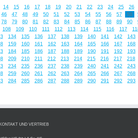
14
15
16
17
18
19
20
21
22
23
24
25
26
46
47
48
49
50
51
52
53
54
55
56
57
58
78
79
80
81
82
83
84
85
86
87
88
89
90
108
109
110
111
112
113
114
115
116
117
11
33
134
135
136
137
138
139
140
141
142
143
58
159
160
161
162
163
164
165
166
167
168
83
184
185
186
187
188
189
190
191
192
193
08
209
210
211
212
213
214
215
216
217
218
33
234
235
236
237
238
239
240
241
242
243
58
259
260
261
262
263
264
265
266
267
268
83
284
285
286
287
288
289
290
291
292
293
KONTAKT UND VERTRIEB