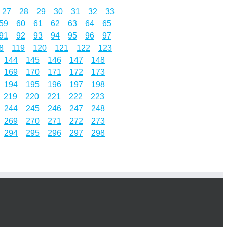
27
28
29
30
31
32
33
59
60
61
62
63
64
65
91
92
93
94
95
96
97
8
119
120
121
122
123
144
145
146
147
148
169
170
171
172
173
194
195
196
197
198
219
220
221
222
223
244
245
246
247
248
269
270
271
272
273
294
295
296
297
298