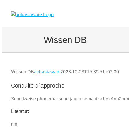
Zum
Inhalt
springen
Wissen DB
Wissen DB
aphasiaware
2023-10-03T15:39:51+02:00
Conduite d`approche
Schrittweise phonematische (auch semantische) Annäheru
Literatur:
n.n.