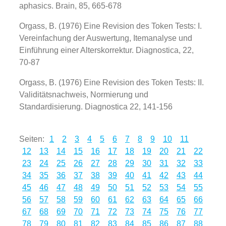
aphasics. Brain, 85, 665-678
Orgass, B. (1976) Eine Revision des Token Tests: I.
Vereinfachung der Auswertung, Itemanalyse und
Einführung einer Alterskorrektur. Diagnostica, 22,
70-87
Orgass, B. (1976) Eine Revision des Token Tests: II.
Validitätsnachweis, Normierung und
Standardisierung. Diagnostica 22, 141-156
Seiten:
1
2
3
4
5
6
7
8
9
10
11
12
13
14
15
16
17
18
19
20
21
22
23
24
25
26
27
28
29
30
31
32
33
34
35
36
37
38
39
40
41
42
43
44
45
46
47
48
49
50
51
52
53
54
55
56
57
58
59
60
61
62
63
64
65
66
67
68
69
70
71
72
73
74
75
76
77
78
79
80
81
82
83
84
85
86
87
88