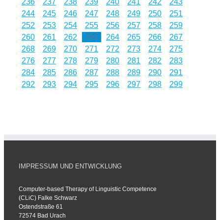
236
237
238
239
240
241
242
243
244
245
246
247
248
249
250
251
252
253
254
255
256
257
258
259
260
261
262
263
264
265
266
267
268
269
270
271
272
273
274
275
276
277
278
279
280
281
282
283
284
285
286
287
288
289
290
291
292
293
294
295
296
297
298
299
IMPRESSUM UND ENTWICKLUNG
Computer-based Therapy of Linguistic Competence
(CLiC) Falke Schwarz
Ostendstraße 61
72574 Bad Urach