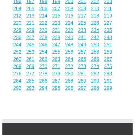
196
197
198
199
200
201
202
203
204
205
206
207
208
209
210
211
212
213
214
215
216
217
218
219
220
221
222
223
224
225
226
227
228
229
230
231
232
233
234
235
236
237
238
239
240
241
242
243
244
245
246
247
248
249
250
251
252
253
254
255
256
257
258
259
260
261
262
263
264
265
266
267
268
269
270
271
272
273
274
275
276
277
278
279
280
281
282
283
284
285
286
287
288
289
290
291
292
293
294
295
296
297
298
299