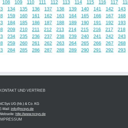
108
109
110
111
112
113
114
115
116
117
11
33
134
135
136
137
138
139
140
141
142
143
58
159
160
161
162
163
164
165
166
167
168
83
184
185
186
187
188
189
190
191
192
193
08
209
210
211
212
213
214
215
216
217
218
33
234
235
236
237
238
239
240
241
242
243
58
259
260
261
262
263
264
265
266
267
268
83
284
285
286
287
288
289
290
291
292
293
KONTAKT UND VERTRIEB
NCSys UG (hb.) & Co. KG
E-Mail:
info@ncsys.de
Webseite:
http://www.ncsys.de
IMPRESSUM