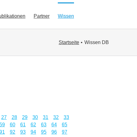
ublikationen
Partner
Wissen
Startseite
Wissen DB
27
28
29
30
31
32
33
59
60
61
62
63
64
65
91
92
93
94
95
96
97