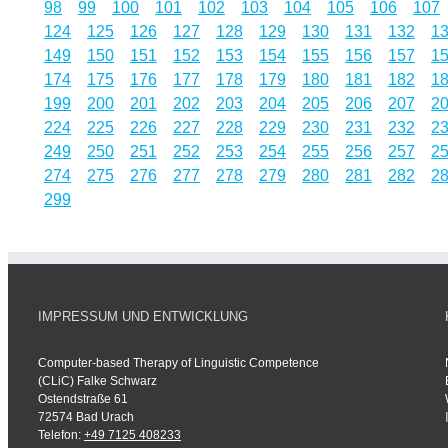
98
99
100
101
102
103
104
105
106
107
124
125
126
127
128
129
130
131
132
1
149
150
151
152
153
154
155
156
157
1
174
175
176
177
178
179
180
181
182
1
199
200
201
202
203
204
205
206
207
2
224
225
226
227
228
229
230
231
232
2
249
250
251
252
253
254
255
256
257
2
274
275
276
277
278
279
280
281
282
2
299
IMPRESSUM UND ENTWICKLUNG
Computer-based Therapy of Linguistic Competence
(CLiC) Falke Schwarz
Ostendstraße 61
72574 Bad Urach
Telefon:
+49 7125 408233