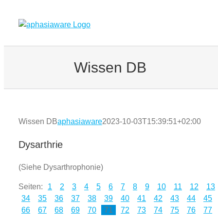
Zum
Inhalt
springen
Wissen DB
Wissen DB
aphasiaware
2023-10-03T15:39:51+02:00
Dysarthrie
(Siehe Dysarthrophonie)
Seiten:
1
2
3
4
5
6
7
8
9
10
11
12
13
34
35
36
37
38
39
40
41
42
43
44
45
66
67
68
69
70
71
72
73
74
75
76
77