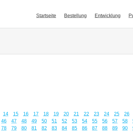
Startseite
Bestellung
Entwicklung
P
14
15
16
17
18
19
20
21
22
23
24
25
26
46
47
48
49
50
51
52
53
54
55
56
57
58
78
79
80
81
82
83
84
85
86
87
88
89
90