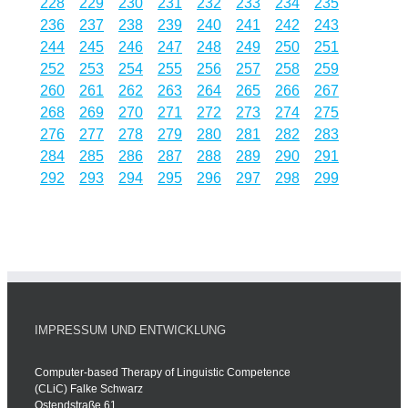
228
229
230
231
232
233
234
235
236
237
238
239
240
241
242
243
244
245
246
247
248
249
250
251
252
253
254
255
256
257
258
259
260
261
262
263
264
265
266
267
268
269
270
271
272
273
274
275
276
277
278
279
280
281
282
283
284
285
286
287
288
289
290
291
292
293
294
295
296
297
298
299
IMPRESSUM UND ENTWICKLUNG
Computer-based Therapy of Linguistic Competence
(CLiC) Falke Schwarz
Ostendstraße 61