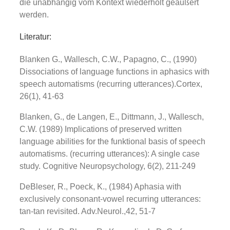
die unabhängig vom Kontext wiederholt geäußert
werden.
Literatur:
Blanken G., Wallesch, C.W., Papagno, C., (1990)
Dissociations of language functions in aphasics with
speech automatisms (recurring utterances).Cortex,
26(1), 41-63
Blanken, G., de Langen, E., Dittmann, J., Wallesch,
C.W. (1989) Implications of preserved written
language abilities for the funktional basis of speech
automatisms. (recurring utterances): A single case
study. Cognitive Neuropsychology, 6(2), 211-249
DeBleser, R., Poeck, K., (1984) Aphasia with
exclusively consonant-vowel recurring utterances:
tan-tan revisited. Adv.Neurol.,42, 51-7