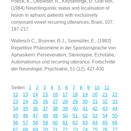
Poeck, K., DeBleser, R., Keyserlingk, D. Graf von,
(1984) Neurolinguistic status and localisation of
lesion in aphasic patients with exclusively
consonant-vowel recurring utterances, Brain, 107,
197-217
Wallesch C., Brunner, R.J., Seemüller, E., (1983)
Repetitive Phänomene in der Spontansprache von
Aphasikern: Perseveration, Stereotypie, Echolalie,
Automatismus und recurring utterance. Fortschritte
der Neurologie, Psychiatrie, 51 (12), 427-430
Seiten:
1
2
3
4
5
6
7
8
9
10
11
12
13
14
15
16
17
18
19
20
21
22
23
24
25
26
27
28
29
30
31
32
33
34
35
36
37
38
39
40
41
42
43
44
45
46
47
48
49
50
51
52
53
54
55
56
57
58
59
60
61
62
63
64
65
66
67
68
69
70
71
72
73
74
75
76
77